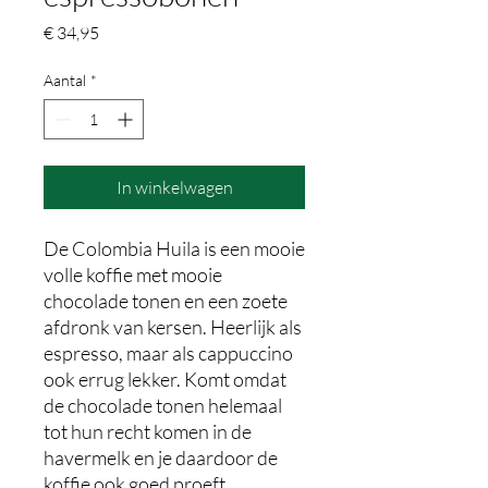
Prijs
€ 34,95
Aantal
*
In winkelwagen
De Colombia Huila is een mooie
volle koffie met mooie
chocolade tonen en een zoete
afdronk van kersen. Heerlijk als
espresso, maar als cappuccino
ook errug lekker. Komt omdat
de chocolade tonen helemaal
tot hun recht komen in de
havermelk en je daardoor de
koffie ook goed proeft.