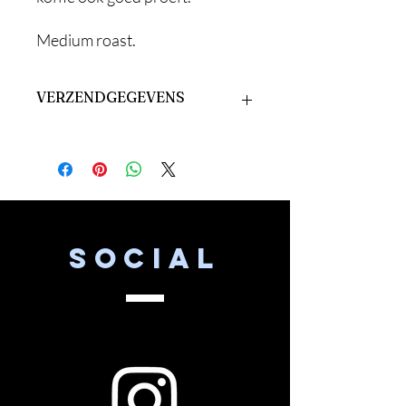
Medium roast.
VERZENDGEGEVENS
Bij een minimale besteding van 25,-
euro word het vanaf Sappemeer in een
omtrek van 15 km
gratis
bezorgd.
SOCIAL